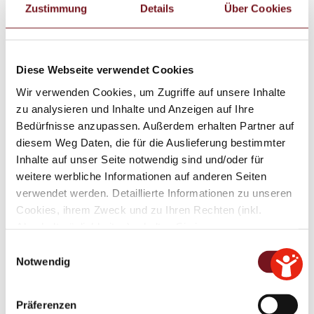
Zustimmung
Details
Über Cookies
Einwohner und etwa 700.000 Übernachtungen
jährlich.
Die interkommunale Kooperation verfolgt eine
Diese Webseite verwendet Cookies
konsequent nachhaltige Destinationsentwicklung
Wir verwenden Cookies, um Zugriffe auf unsere Inhalte
und versteht Tourismus als regionalen
zu analysieren und Inhalte und Anzeigen auf Ihre
Gestaltungsauftrag im Sinne eines Gemeinwohl-
Bedürfnisse anzupassen. Außerdem erhalten Partner auf
Tourismus. Angebote und Maßnahmen sollen
diesem Weg Daten, die für die Auslieferung bestimmter
gleichermaßen Gästen und Einheimischen
Inhalte auf unser Seite notwendig sind und/oder für
zugutekommen. Neben Übernachtungs- und
weitere werbliche Informationen auf anderen Seiten
Tagesgästen stehen daher verstärkt Naherholung,
verwendet werden. Detaillierte Informationen zu unseren
Freizeit- und Kulturangebote für die Bevölkerung
Cookies, ihrem Zweck und zu Ihren Rechten (inkl.
im Fokus. Ziel ist es, regionale Identität und
Abschaltmöglichkeiten) erhalten Sie in unseren
verantwortungsvolle Wertschöpfung zu stärken
Datenschutzbestimmungen
.
E
sowie die Lebensqualität langfristig zu sichern.
Notwendig
i
Mithilfe des Browser-Add-ons zur Deaktivierung von
n
Dafür werden neben touristischen Akteuren auch
Google Analytics-JavaScript (ga.js, analytics.js, dc.js)
w
Vertreter aus Wirtschaft, Verwaltung und Politik
Präferenzen
können Website-Besucher verhindern, dass Google