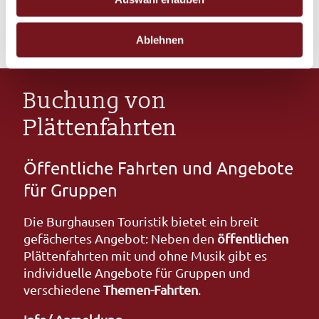
Flusslandschaft
sammeln. Besonders
s
stimmungsvoll sind die Plättenfahrten mit
w
musikalischer Begleitung.
Ablehnen
a
h
l
Buchung von
Plättenfahrten
Öffentliche Fahrten und Angebote
für Gruppen
Die Burghausen Touristik bietet ein breit
gefächertes Angebot: Neben den
öffentlichen
Plättenfahrten mit und ohne Musik gibt es
individuelle Angebote für Gruppen und
verschiedene
Themen-Fahrten
.