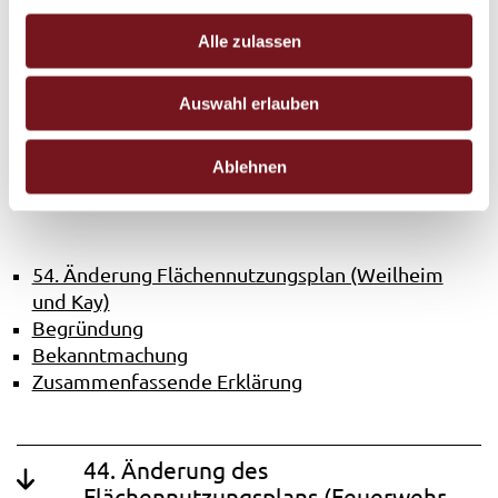
g
59. Änderung Flächennutzungsplan (Unteres
s
Alle zulassen
Burgfeld III)
a
Bekanntmachung
u
Auswahl erlauben
s
w
54. Änderung Flächennutzungsplan
Ablehnen
a
(Weilham und Kay)
h
l
54. Änderung Flächennutzungsplan (Weilheim
und Kay)
Begründung
Bekanntmachung
Zusammenfassende Erklärung
44. Änderung des
Flächennutzungsplans (Feuerwehr