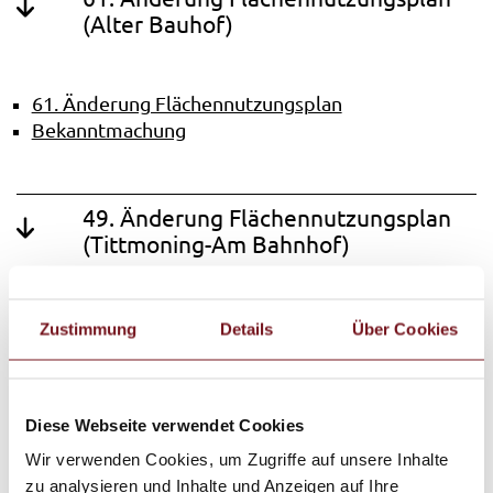
(Alter Bauhof)
61. Änderung Flächennutzungsplan
Bekanntmachung
49. Änderung Flächennutzungsplan
(Tittmoning-Am Bahnhof)
49. Änderung Flächennutzungsplan
Zustimmung
Details
Über Cookies
Bekanntmachung
Diese Webseite verwendet Cookies
60. Änderung Flächennutzungsplan
Wir verwenden Cookies, um Zugriffe auf unsere Inhalte
(Törring-Bergfeld II)
zu analysieren und Inhalte und Anzeigen auf Ihre