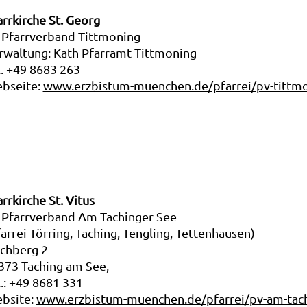
arrkirche St. Georg
 Pfarrverband Tittmoning
rwaltung: Kath Pfarramt Tittmoning
l. +49 8683 263
bseite:
www.erzbistum-muenchen.de/pfarrei/pv-tittm
rrkirche St. Vitus
 Pfarrverband Am Tachinger See
farrei Törring, Taching, Tengling, Tettenhausen)
rchberg 2
373 Taching am See,
l.: +49 8681 331
bsite:
www.erzbistum-muenchen.de/pfarrei/pv-am-tach