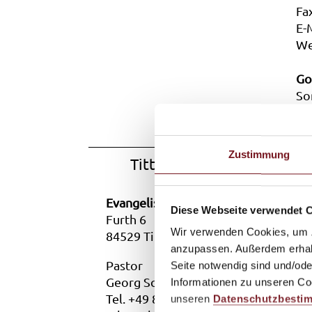
Fa
E-
We
Go
So
(s
Zustimmung
Tittmoning (Evangelische 
Evangelische Freikirche Tittmoning
Diese Webseite verwendet 
Furth 6
Wir verwenden Cookies, um Zu
84529 Tittmoning
anzupassen. Außerdem erhalte
Pastor
Seite notwendig sind und/ode
Georg Schwab
Informationen zu unseren Coo
Tel. +49 8683 8912913
unseren
Datenschutzbesti