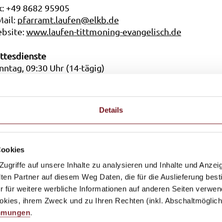
x: +49 8682 95905
Mail:
pfarramt.laufen@elkb.de
bsite:
www.laufen-tittmoning-evangelisch.de
ttesdienste
nntag, 09:30 Uhr (14-tägig)
iehe Anschlagtafel vor der Kirche)
Details
Freikirche)
Cookies
griffe auf unsere Inhalte zu analysieren und Inhalte und Anzeig
n Partner auf diesem Weg Daten, die für die Auslieferung best
r für weitere werbliche Informationen auf anderen Seiten verwend
kies, ihrem Zweck und zu Ihren Rechten (inkl. Abschaltmöglichk
mmungen
.