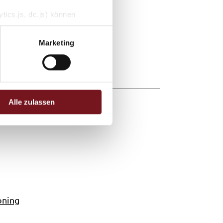
tics.js, dc.js) können
e Analytics deaktivieren
Marketing
Alle zulassen
oning