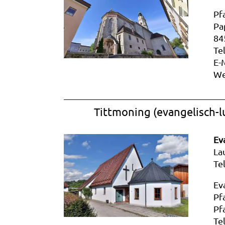
Pf
Pa
84
Te
E-
We
Tittmoning (evangelisch-l
Ev
La
Te
Ev
Pf
Pf
Te