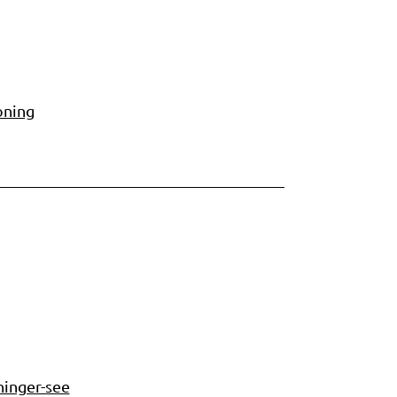
oning
inger-see