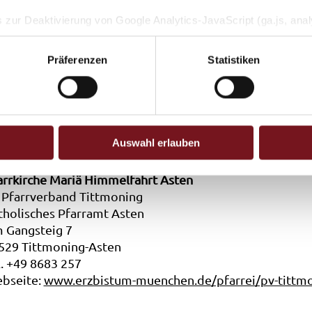
 zur Deaktivierung von Google Analytics-JavaScript (ga.js, analy
, dass Google Analytics ihre Daten verwendet.
Wenn Sie Googl
.de
-on für Ihren Webbrowser herunter und installieren Sie es.
Präferenzen
Statistiken
ttesdienst
Auswahl erlauben
arrkirche Mariä Himmelfahrt Asten
 Pfarrverband Tittmoning
tholisches Pfarramt Asten
 Gangsteig 7
529 Tittmoning-Asten
l. +49 8683 257
bseite:
www.erzbistum-muenchen.de/pfarrei/pv-tittm