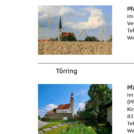
Pf
im
Ve
Te
We
Törring
Pfa
im
(P
Ki
83
Te
We