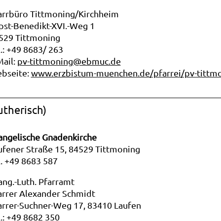
arrbüro Tittmoning/Kirchheim
pst-Benedikt-XVI.-Weg 1
529 Tittmoning
l.: +49 8683/ 263
Mail:
pv-tittmoning@ebmuc.de
bseite:
www.erzbistum-muenchen.de/pfarrei/pv-tittm
utherisch)
angelische Gnadenkirche
ufener Straße 15, 84529 Tittmoning
l. +49 8683 587
ang.-Luth. Pfarramt
arrer Alexander Schmidt
arrer-Suchner-Weg 17, 83410 Laufen
l.: +49 8682 350