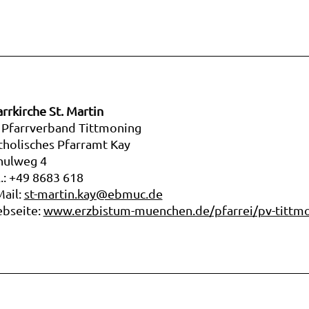
arrkirche St. Martin
 Pfarrverband Tittmoning
tholisches Pfarramt Kay
hulweg 4
l.: +49 8683 618
Mail:
st-martin.kay@ebmuc.de
bseite:
www.erzbistum-muenchen.de/pfarrei/pv-tittm