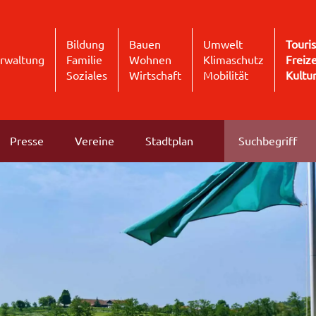
Bildung
Bauen
Umwelt
Touri
rwaltung
Familie
Wohnen
Klimaschutz
Freize
Soziales
Wirtschaft
Mobilität
Kultu
Presse
Vereine
Stadtplan