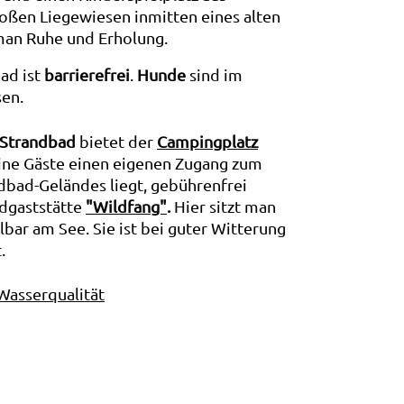
roßen Liegewiesen inmitten eines alten
an Ruhe und Erholung.
ad ist
barrierefrei
.
Hunde
sind im
sen.
 Strandbad
bietet der
Campingplatz
eine Gäste einen eigenen Zugang zum
ndbad-Geländes liegt, gebührenfrei
adgaststätte
"Wildfang"
.
Hier sitzt man
lbar am See. Sie ist bei guter Witterung
.
Wasserqualität