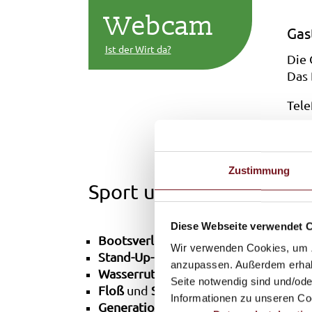
Webcam
Gas
Ist der Wirt da?
Die 
Das 
Tele
Zustimmung
Sport und Spiel
Diese Webseite verwendet 
Bootsverleih
(Tretboote)
Wir verwenden Cookies, um Zu
Stand-Up-Paddling
(Einstiegsstelle)
anzupassen. Außerdem erhalte
Wasserrutsche
Seite notwendig sind und/ode
Floß
und
Sprungbrett
Informationen zu unseren Coo
Generationenplatz
aus Naturmaterial