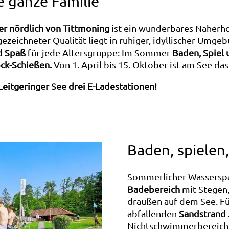
e ganze Familie
er nördlich von Tittmoning
ist ein wunderbares Naherh
ezeichneter Qualität liegt in ruhiger, idyllischer Umg
d Spaß
für jede Altersgruppe: Im Sommer
Baden, Spiel 
ock-Schießen.
Von 1. April bis 15. Oktober ist am See da
Leitgeringer See drei E-Ladestationen!
Baden, spielen
Sommerlicher Wasserspaß
Badebereich
mit Stegen
draußen auf dem See. Für
abfallenden
Sandstrand
Nichtschwimmerbereich 