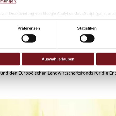
mmungen
.
 zur Deaktivierung von Google Analytics-JavaScript (ga.js, analy
, dass Google Analytics ihre Daten verwendet.
Wenn Sie Googl
 Kinder beim
-on für Ihren Webbrowser herunter und installieren Sie es.
Präferenzen
Statistiken
hen.
Auswahl erlauben
Naturmaterialien wurde gefördert durch das Bayerische
 und den Europäischen Landwirtschaftsfonds für die En