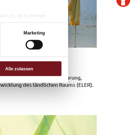
tics.js, dc.js) können
e Analytics deaktivieren
Marketing
Alle zulassen
 Staatsministerium für Ernährung,
twicklung des ländlichen Raums (ELER).