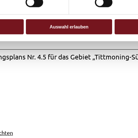
Auswahl erlauben
chten
splans Nr. 4.5 für das Gebiet „Tittmoning-Sü
chten