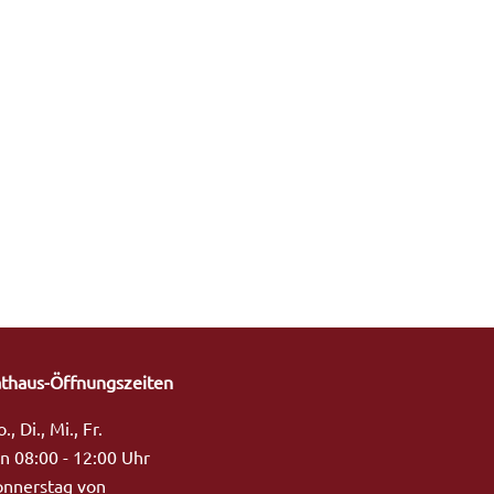
thaus-Öffnungszeiten
., Di., Mi., Fr.
n 08:00 - 12:00 Uhr
nnerstag von