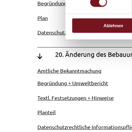
Impressum
|
Datenschutz
Begründung + Umweltbericht
w
i
Plan
l
Ablehnen
l
Datenschutzrechtliche Informationspfli
i
g
u
20. Änderung des Bebauung
n
g
s
Amtliche Bekanntmachung
a
u
Begründung + Umweltbericht
s
w
Textl. Festsetzungen + Hinweise
a
h
Planteil
l
Datenschutzrechtliche Informationspfli