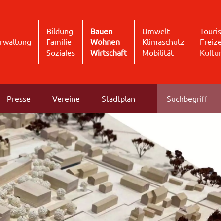
Bildung
Bauen
Umwelt
Touri
rwaltung
Familie
Wohnen
Klimaschutz
Freize
Soziales
Wirtschaft
Mobilität
Kultu
Presse
Vereine
Stadtplan