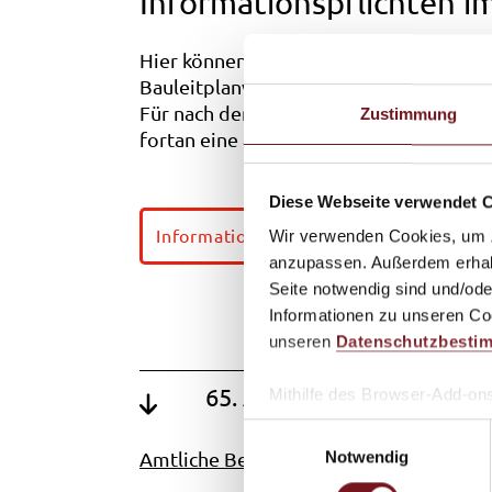
Informationspflichten i
Hier können Sie die allgemeine Veröff
Bauleitplanverfahren nach Art. 13 un
Für nach dem 17.10.2019 eingeleitete V
Zustimmung
fortan eine auf das konkret bezogene B
Diese Webseite verwendet 
Informationspflichten
Wir verwenden Cookies, um Zu
anzupassen. Außerdem erhalte
Seite notwendig sind und/ode
Informationen zu unseren Coo
unseren
Datenschutzbesti
65. Änderung des Flächenn
Mithilfe des Browser-Add-ons
Website-Besucher verhindern
E
möchten, laden Sie das Add
Notwendig
i
Amtliche Bekanntmachung
n