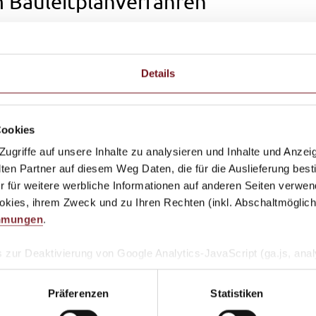
m Bauleitplanverfahren
entlichung der Bekanntmachung über die datenschutzrec
d 14 DSGVO downloaden.
erfahren der Beteiligung der Öffentlichkeit und der Be
Details
auleitplanverfahren angepasste Veröffentlichung geben
Cookies
griffe auf unsere Inhalte zu analysieren und Inhalte und Anzeig
n Partner auf diesem Weg Daten, die für die Auslieferung best
r für weitere werbliche Informationen auf anderen Seiten verwend
kies, ihrem Zweck und zu Ihren Rechten (inkl. Abschaltmöglichk
mmungen
.
utzungsplans (Tittmoning-Süd, westl. der B
 zur Deaktivierung von Google Analytics-JavaScript (ga.js, analy
, dass Google Analytics ihre Daten verwendet.
Wenn Sie Googl
-on für Ihren Webbrowser herunter und installieren Sie es.
Präferenzen
Statistiken