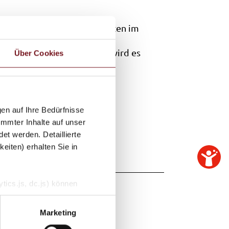
htlichen Informationspflichten im
hörden (§ 3 und § 4 BauGB) wird es
Über Cookies
.
en auf Ihre Bedürfnisse
immter Inhalte auf unser
et werden. Detaillierte
eiten) erhalten Sie in
20)
tics.js, dc.js) können
e Analytics deaktivieren
Marketing