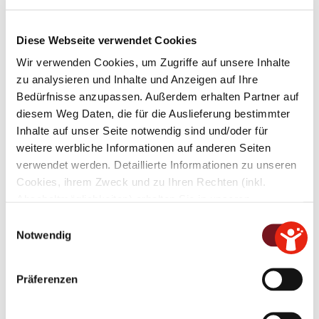
barbara.danninger@tittmoning.de
Diese Webseite verwendet Cookies
Wir verwenden Cookies, um Zugriffe auf unsere Inhalte
Robert Drössler
zu analysieren und Inhalte und Anzeigen auf Ihre
Bedürfnisse anzupassen. Außerdem erhalten Partner auf
CSU
diesem Weg Daten, die für die Auslieferung bestimmter
Inhalte auf unser Seite notwendig sind und/oder für
Wirtschaft und Gewerbe
weitere werbliche Informationen auf anderen Seiten
verwendet werden. Detaillierte Informationen zu unseren
r.droessler@stadtrat.tittmoning.de
Cookies, ihrem Zweck und zu Ihren Rechten (inkl.
Abschaltmöglichkeiten) erhalten Sie in unseren
Barbara Forster
Datenschutzbestimmungen
.
E
Notwendig
i
Ökologische Bürgerliste
Mithilfe des Browser-Add-ons zur Deaktivierung von
n
Google Analytics-JavaScript (ga.js, analytics.js, dc.js)
w
Soziales und Senioren,
Präferenzen
können Website-Besucher verhindern, dass Google
Gemeinwohlökonomie
i
Analytics ihre Daten verwendet.
Wenn Sie Google
l
b.forster@stadtrat.tittmoning.de
Analytics deaktivieren möchten, laden Sie das Add-on