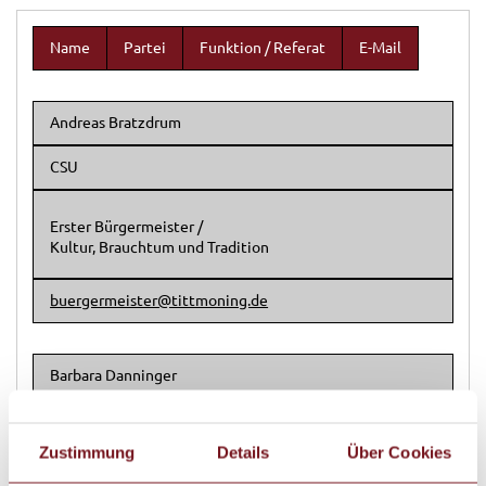
Name
Partei
Funktion / Referat
E-Mail
Andreas Bratzdrum
CSU
Erster Bürgermeister /
Kultur, Brauchtum und Tradition
buergermeister@tittmoning.de
Barbara Danninger
Freie Wähler
Zustimmung
Details
Über Cookies
Zweite Bürgermeisterin /
Verkehr und Mobilität