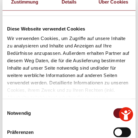
Zustimmung
Details
Über Cookies
Ausschuss für Stadt- und
Dorfentwicklung
Mitglied
Diese Webseite verwendet Cookies
Vertretung
Wir verwenden Cookies, um Zugriffe auf unsere Inhalte
zu analysieren und Inhalte und Anzeigen auf Ihre
Erster Bgm. Andreas Bratzdrum (Vorsitzender)
Bedürfnisse anzupassen. Außerdem erhalten Partner auf
diesem Weg Daten, die für die Auslieferung bestimmter
Zweite/Dritte Bürgermeisterin
Inhalte auf unser Seite notwendig sind und/oder für
weitere werbliche Informationen auf anderen Seiten
Zweite Bgm. Barbara Danninger
verwendet werden. Detaillierte Informationen zu unseren
Cookies, ihrem Zweck und zu Ihren Rechten (inkl.
StRM. Stefan Reiter
Abschaltmöglichkeiten) erhalten Sie in unseren
Datenschutzbestimmungen
.
E
StRM. Kilian Perschl
Notwendig
i
Mithilfe des Browser-Add-ons zur Deaktivierung von
n
StRM. Florian Seehuber
Google Analytics-JavaScript (ga.js, analytics.js, dc.js)
w
Präferenzen
können Website-Besucher verhindern, dass Google
i