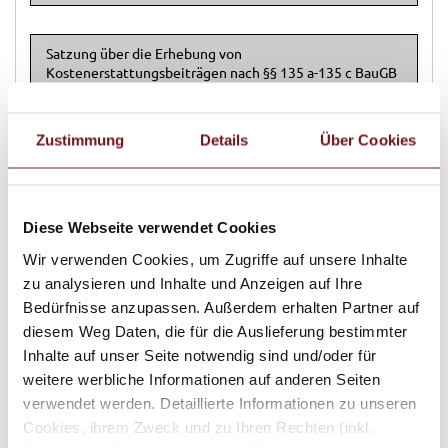
Satzung über die Erhebung von
Kostenerstattungsbeiträgen nach §§ 135 a-135 c BauGB
Zustimmung
Details
Über Cookies
Öffentliche Sicherheit und Ordnung (Information 1.
Stock, Zi. Nr. 1.05, Telefon: +49 8683 7007-39)
Diese Webseite verwendet Cookies
Wir verwenden Cookies, um Zugriffe auf unsere Inhalte
Satzung über die Benutzung der
zu analysieren und Inhalte und Anzeigen auf Ihre
Obdachlosenunterkunft der Stadt Tittmoning
Bedürfnisse anzupassen. Außerdem erhalten Partner auf
diesem Weg Daten, die für die Auslieferung bestimmter
Inhalte auf unser Seite notwendig sind und/oder für
weitere werbliche Informationen auf anderen Seiten
verwendet werden. Detaillierte Informationen zu unseren
Satzung über die Erhebung von Gebühren für die
Benutzung der Obdachlosenunterkunft
Cookies, ihrem Zweck und zu Ihren Rechten (inkl.