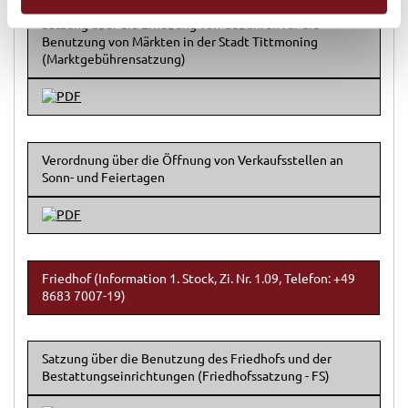
h
Satzung über die Erhebung von Gebühren für die
l
Benutzung von Märkten in der Stadt Tittmoning
(Marktgebührensatzung)
Verordnung über die Öffnung von Verkaufsstellen an
Sonn- und Feiertagen
Friedhof (Information 1. Stock, Zi. Nr. 1.09, Telefon: +49
8683 7007-19)
Satzung über die Benutzung des Friedhofs und der
Bestattungseinrichtungen (Friedhofssatzung - FS)