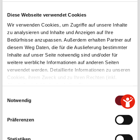
Sanierungssatzung Altstadt
Begründung mit Anlagen
Diese Webseite verwendet Cookies
Bekanntmachung
Wir verwenden Cookies, um Zugriffe auf unsere Inhalte
zu analysieren und Inhalte und Anzeigen auf Ihre
Bedürfnisse anzupassen. Außerdem erhalten Partner auf
Ortsabrundungssatzung für den
diesem Weg Daten, die für die Auslieferung bestimmter
Ortsteil „Wiesmühl“ (5. Änderung –
Inhalte auf unser Seite notwendig sind und/oder für
Einbeziehungssatzung)
weitere werbliche Informationen auf anderen Seiten
verwendet werden. Detaillierte Informationen zu unseren
Cookies, ihrem Zweck und zu Ihren Rechten (inkl.
Satzung
Abschaltmöglichkeiten) erhalten Sie in unseren
Anhang 1 - Eingriffsfläche
Datenschutzbestimmungen
.
E
Begründung
Notwendig
i
Bekanntmachung
Mithilfe des Browser-Add-ons zur Deaktivierung von
n
Datenschutzrechtliche Informationspflicht
Google Analytics-JavaScript (ga.js, analytics.js, dc.js)
w
Präferenzen
können Website-Besucher verhindern, dass Google
i
Analytics ihre Daten verwendet.
Wenn Sie Google
l
Analytics deaktivieren möchten, laden Sie das Add-on
Entwicklungs- und
l
Statistiken