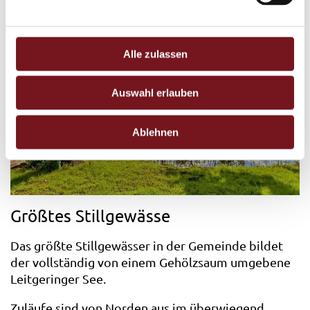
u
Impressum
|
Datenschutz
n
g
s
Alle zulassen
a
u
Auswahl erlauben
s
w
Ablehnen
a
h
l
Größtes Stillgewässe
Das größte Stillgewässer in der Gemeinde bildet
der vollständig von einem Gehölzsaum umgebene
Leitgeringer See.
Zuläufe sind von Norden aus im überwiegend