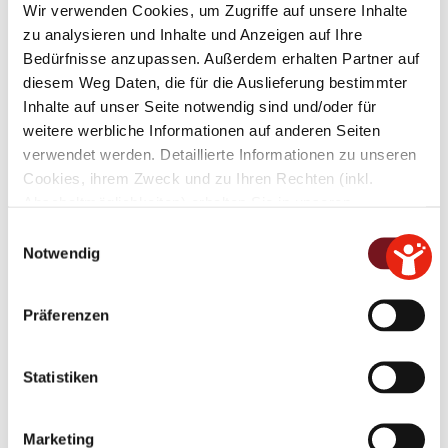
Weiher und seine Entstehung.
Wir verwenden Cookies, um Zugriffe auf unsere Inhalte
zu analysieren und Inhalte und Anzeigen auf Ihre
Bedürfnisse anzupassen. Außerdem erhalten Partner auf
diesem Weg Daten, die für die Auslieferung bestimmter
Inhalte auf unser Seite notwendig sind und/oder für
weitere werbliche Informationen auf anderen Seiten
verwendet werden. Detaillierte Informationen zu unseren
Cookies, ihrem Zweck und zu Ihren Rechten (inkl.
Abschaltmöglichkeiten) erhalten Sie in unseren
Datenschutzbestimmungen
.
E
Notwendig
i
Mithilfe des Browser-Add-ons zur Deaktivierung von
n
Google Analytics-JavaScript (ga.js, analytics.js, dc.js)
w
Präferenzen
können Website-Besucher verhindern, dass Google
i
Analytics ihre Daten verwendet.
Wenn Sie Google
l
Landschaftsschutzgebiet
Analytics deaktivieren möchten, laden Sie das Add-on
l
Statistiken
für Ihren Webbrowser herunter und installieren Sie
Leitgeringer See
i
es.
g
Marketing