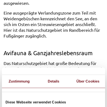
ausgewiesen.
Eine ausgeprägte Verlandungszone zum Teil mit
Weidengebüschen kennzeichnet den See, an den
sich im Osten ein Streuwiesengebiet anschließt.
Hier ist das Naturschutzgebiet im Randbereich für
Fußgänger zugänglich.
Avifauna & Ganzjahreslebensraum
Das Naturschutzgebiet hat große Bedeutung für
die Avifauna (Vogelwelt) als Rastplatz für Zugvögel
und als Ganzjahreslebensraum z.B. für
Sumpfrohrsänger und Tafelenten, aber auch
Zustimmung
Details
Über Cookies
verschiedener Amphibien, Reptilien und Libellen.
Auf dem Eiszeitrundweg erfahren Wanderer auf
den Spuren des Salzach-Gletschers mehr über den
Diese Webseite verwendet Cookies