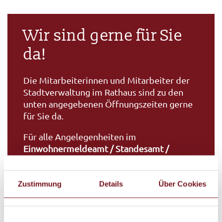
Wir sind gerne für Sie
da!
Die Mitarbeiterinnen und Mitarbeiter der
Stadtverwaltung im Rathaus sind zu den
unten angegebenen Öffnungszeiten gerne
für Sie da.
Für alle Angelegenheiten im
Einwohnermeldeamt / Standesamt /
Gewerbeamt / Bürgerhilfsstelle
ist eine
telefonische Terminvereinbarung
Zustimmung
Details
Über Cookies
erforderlich. Andernfalls lässt sich ein
Termin u. U. erst nach langer Wartezeit oder
erst an einem anderen Tag ermöglichen.