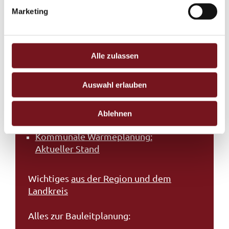
es.
g
Marketing
u
Impressum
|
Datenschutz
n
g
Stadtverwaltung
s
Alle zulassen
a
Wichtige aktuelle Informationen aus der
u
Stadtverwaltung
Auswahl erlauben
s
Bürgerversammlungen in
w
Tittmoning und den Ortsteilen
Ablehnen
a
h
Kommunale Wärmeplanung:
l
Aktueller Stand
Wichtiges
aus der Region und dem
Landkreis
Alles zur Bauleitplanung: