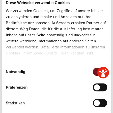
Diese Webseite verwendet Cookies
Sämtliche Abteilungen sind telefonisch
Wir verwenden Cookies, um Zugriffe auf unsere Inhalte
erreichbar unter der Nummer
08683/7007-
zu analysieren und Inhalte und Anzeigen auf Ihre
0
. Die direkten Durchwahlen zu den
Bedürfnisse anzupassen. Außerdem erhalten Partner auf
einzelnen Abteilungen finden Sie
hier
.
diesem Weg Daten, die für die Auslieferung bestimmter
Inhalte auf unser Seite notwendig sind und/oder für
weitere werbliche Informationen auf anderen Seiten
Tittmoning aktuell
verwendet werden. Detaillierte Informationen zu unseren
Cookies, ihrem Zweck und zu Ihren Rechten (inkl.
Abschaltmöglichkeiten) erhalten Sie in unseren
Datenschutzbestimmungen
.
E
Notwendig
i
Mithilfe des Browser-Add-ons zur Deaktivierung von
n
Google Analytics-JavaScript (ga.js, analytics.js, dc.js)
w
Präferenzen
können Website-Besucher verhindern, dass Google
i
Analytics ihre Daten verwendet.
Wenn Sie Google
l
Analytics deaktivieren möchten, laden Sie das Add-on
l
Statistiken
für Ihren Webbrowser herunter und installieren Sie
i