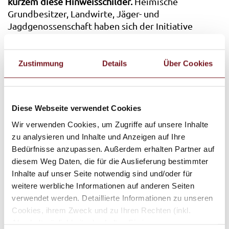
kurzem diese Hinweisschilder.
Heimische
Grundbesitzer, Landwirte, Jäger- und
Jagdgenossenschaft haben sich der Initiative
angeschlossen und Informationstafeln im
gesamtem Gemeindebereich aufgestellt (Beispiele
siehe Plan). Sie zeigen unter anderem auf, welche
Zustimmung
Details
Über Cookies
Markierungen im Gelände zu beachten sind, wo es
Wildruhezonen und Schutzgebiete gibt oder wo
eine Leinepflicht für Hunde
gilt. „Immer wieder
Diese Webseite verwendet Cookies
fallen uns Menschen auf, die bei ihrer Suche nach
Erholung in der Salzachau zu Stressfaktoren für den
Wir verwenden Cookies, um Zugriffe auf unsere Inhalte
Lebensraum dort werden, indem sie zum Beispiel
zu analysieren und Inhalte und Anzeigen auf Ihre
Hunde freilaufen lassen oder sich querfeldein
Bedürfnisse anzupassen. Außerdem erhalten Partner auf
durch Wiesen und Wald bewegen. Brut- und
diesem Weg Daten, die für die Auslieferung bestimmter
Aufzuchtzeiten scheinen Mancher und Manchem
Inhalte auf unser Seite notwendig sind und/oder für
völlig egal zu sein“, sagt Revierjäger Martin
weitere werbliche Informationen auf anderen Seiten
Guglweid. „Deswegen ist es uns wichtig, die
verwendet werden. Detaillierte Informationen zu unseren
Grenzen der Tiere und Pflanzen zu schützen und in
Cookies, ihrem Zweck und zu Ihren Rechten (inkl.
Zukunft dank der Initiative noch sichtbarer zu
Abschaltmöglichkeiten) erhalten Sie in unseren