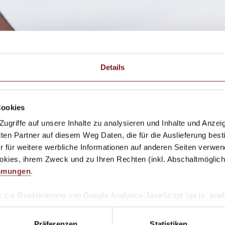
Details
Cookies
griffe auf unsere Inhalte zu analysieren und Inhalte und Anzeig
n Partner auf diesem Weg Daten, die für die Auslieferung best
r für weitere werbliche Informationen auf anderen Seiten verwend
kies, ihrem Zweck und zu Ihren Rechten (inkl. Abschaltmöglichk
mmungen
.
 zur Deaktivierung von Google Analytics-JavaScript (ga.js, analy
, dass Google Analytics ihre Daten verwendet.
Wenn Sie Googl
-on für Ihren Webbrowser herunter und installieren Sie es.
Präferenzen
Statistiken