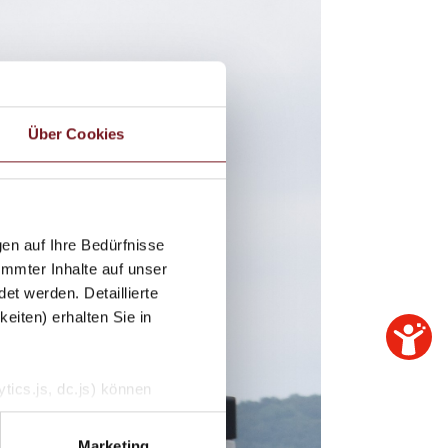
Über Cookies
en auf Ihre Bedürfnisse
immter Inhalte auf unser
et werden. Detaillierte
eiten) erhalten Sie in
tics.js, dc.js) können
e Analytics deaktivieren
Marketing