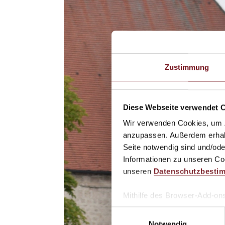
Zustimmung
Diese Webseite verwendet 
Wir verwenden Cookies, um Zu
anzupassen. Außerdem erhalte
Seite notwendig sind und/ode
Informationen zu unseren Coo
unseren
Datenschutzbesti
Mithilfe des Browser-Add-ons
Website-Besucher verhindern
E
möchten, laden Sie das Add
Notwendig
i