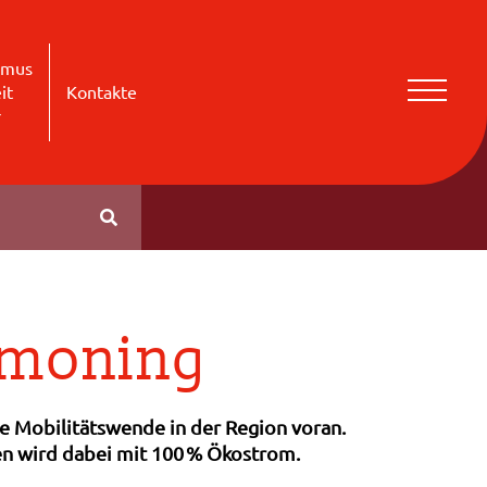
smus
it
Kontakte
r
ttmoning
 Mobilitätswende in der Region voran.
n wird dabei mit 100
%
Ö
kostrom.