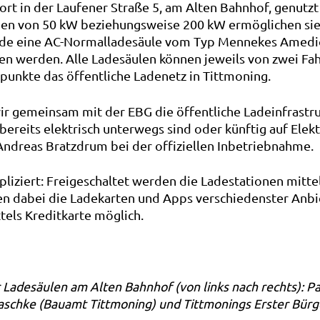
ort in der Laufener Straße 5, am Alten Bahnhof, genutz
ngen von 50 kW beziehungsweise 200 kW ermöglichen si
rde eine AC-Normalladesäule vom Typ Mennekes Amedio 
en werden. Alle Ladesäulen können jeweils von zwei Fah
unkte das öffentliche Ladenetz in Tittmoning.
r gemeinsam mit der EBG die öffentliche Ladeinfrastruk
ie bereits elektrisch unterwegs sind oder künftig auf El
Andreas Bratzdrum bei der offiziellen Inbetriebnahme.
pliziert: Freigeschaltet werden die Ladestationen mit
en dabei die Ladekarten und Apps verschiedenster Anbi
tels Kreditkarte möglich.
 Ladesäulen am Alten Bahnhof (von links nach rechts): P
aschke (Bauamt Tittmoning) und Tittmonings Erster Bür