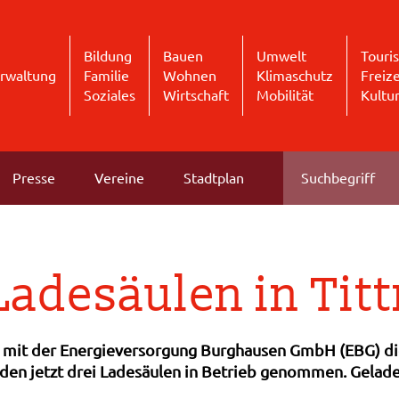
Bildung
Bauen
Umwelt
Touri
rwaltung
Familie
Wohnen
Klimaschutz
Freize
Soziales
Wirtschaft
Mobilität
Kultu
Presse
Vereine
Stadtplan
Ladesäulen in Ti
 mit der Energieversorgung Burghausen GmbH (EBG) die
den jetzt drei Ladesäulen in Betrieb genommen. Gelade