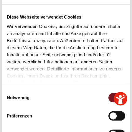
Diese Webseite verwendet Cookies
Wir verwenden Cookies, um Zugriffe auf unsere Inhalte
Umgestaltung Hartplatz
zu analysieren und Inhalte und Anzeigen auf Ihre
Bedürfnisse anzupassen. Außerdem erhalten Partner auf
diesem Weg Daten, die für die Auslieferung bestimmter
Ca. 60 Bürgerinnen und Bürger diskutieren
Inhalte auf unser Seite notwendig sind und/oder für
ersten Konzeptvorschlag
weitere werbliche Informationen auf anderen Seiten
verwendet werden. Detaillierte Informationen zu unseren
Cookies, ihrem Zweck und zu Ihren Rechten (inkl.
Jetzt informieren
Abschaltmöglichkeiten) erhalten Sie in unseren
Datenschutzbestimmungen
.
E
Notwendig
i
Mithilfe des Browser-Add-ons zur Deaktivierung von
n
Google Analytics-JavaScript (ga.js, analytics.js, dc.js)
w
Präferenzen
können Website-Besucher verhindern, dass Google
i
Analytics ihre Daten verwendet.
Wenn Sie Google
l