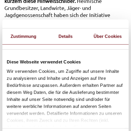
kurzem diese Hinweisschilder.
Heimische
Grundbesitzer, Landwirte, Jäger- und
Jagdgenossenschaft haben sich der Initiative
angeschlossen und Informationstafeln im
gesamtem Gemeindebereich aufgestellt (Beispiele
siehe Plan). Sie zeigen unter anderem auf, welche
Zustimmung
Details
Über Cookies
Markierungen im Gelände zu beachten sind, wo es
Wildruhezonen und Schutzgebiete gibt oder wo
eine Leinepflicht für Hunde
gilt. „Immer wieder
Diese Webseite verwendet Cookies
fallen uns Menschen auf, die bei ihrer Suche nach
Erholung in der Salzachau zu Stressfaktoren für den
Wir verwenden Cookies, um Zugriffe auf unsere Inhalte
Lebensraum dort werden, indem sie zum Beispiel
zu analysieren und Inhalte und Anzeigen auf Ihre
Hunde freilaufen lassen oder sich querfeldein
Bedürfnisse anzupassen. Außerdem erhalten Partner auf
durch Wiesen und Wald bewegen. Brut- und
diesem Weg Daten, die für die Auslieferung bestimmter
Aufzuchtzeiten scheinen Mancher und Manchem
Inhalte auf unser Seite notwendig sind und/oder für
völlig egal zu sein“, sagt Revierjäger Martin
weitere werbliche Informationen auf anderen Seiten
Guglweid. „Deswegen ist es uns wichtig, die
verwendet werden. Detaillierte Informationen zu unseren
Grenzen der Tiere und Pflanzen zu schützen und in
Cookies, ihrem Zweck und zu Ihren Rechten (inkl.
Zukunft dank der Initiative noch sichtbarer zu
Abschaltmöglichkeiten) erhalten Sie in unseren