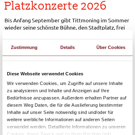
Platzkonzerte 2026
Bis Anfang September gibt Tittmoning im Sommer
wieder seine schönste Bühne, den Stadtplatz, frei
für die beliebten Platzkonzerte. Fast jede Woche
(freitags) beleben kleine Bands und große Kapellen
Zustimmung
Details
Über Cookies
die Altstadt und bringen Schwung und Stimmung in
die zahlreichen Gastgärten. Aber auch die
Gastgärten und Dorfplätze in den Ortsteilen Asten,
Kay und Törring sowie der Burghof werden
Diese Webseite verwendet Cookies
bespielt. Alle Konzerte finden bei freiem Eintritt
Wir verwenden Cookies, um Zugriffe auf unsere Inhalte
und nur bei guter Witterung statt. Es empfiehlt
zu analysieren und Inhalte und Anzeigen auf Ihre
sich, bei den jeweiligen Gastronomiebetrieben
Bedürfnisse anzupassen. Außerdem erhalten Partner auf
rechtzeitig Plätze zu reservieren.
diesem Weg Daten, die für die Auslieferung bestimmter
Inhalte auf unser Seite notwendig sind und/oder für
...
Hier
finden Sie alle Termine im Überblick...
weitere werbliche Informationen auf anderen Seiten
verwendet werden. Detaillierte Informationen zu unseren
Cookies, ihrem Zweck und zu Ihren Rechten (inkl.