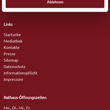
info@tittmoning.de
Ablehnen
a
h
l
Links
Startseite
Mediathek
Kontakte
Presse
Sitemap
Datenschutz
Informationspflicht
Impressum
Rathaus-Öffnungszeiten
Mo., Di., Mi., Fr.