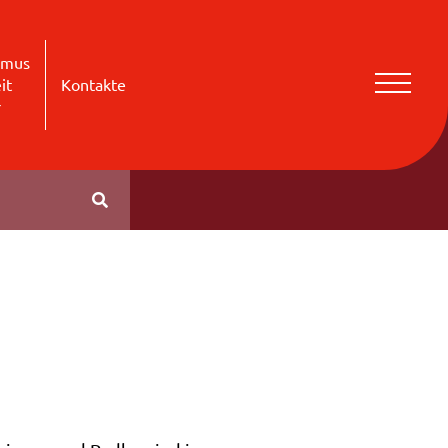
smus
it
Kontakte
r