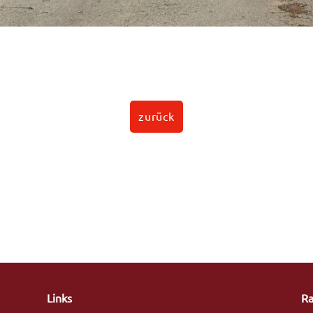
zurück
Links
Ra