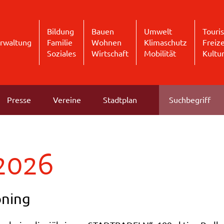
Bildung
Bauen
Umwelt
Touri
rwaltung
Familie
Wohnen
Klimaschutz
Freize
Soziales
Wirtschaft
Mobilität
Kultu
Presse
Vereine
Stadtplan
 2026
oning