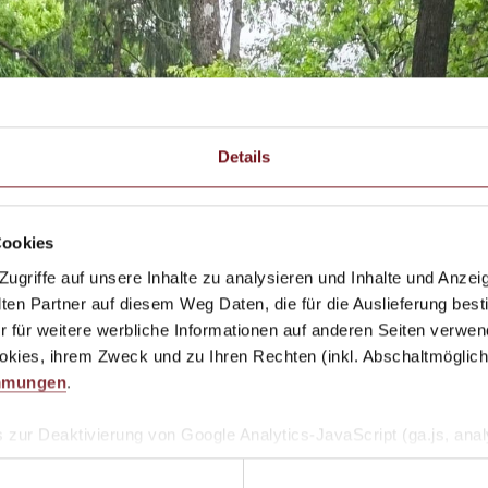
Details
Cookies
griffe auf unsere Inhalte zu analysieren und Inhalte und Anzeig
n Partner auf diesem Weg Daten, die für die Auslieferung best
r für weitere werbliche Informationen auf anderen Seiten verwend
kies, ihrem Zweck und zu Ihren Rechten (inkl. Abschaltmöglichk
mmungen
.
 zur Deaktivierung von Google Analytics-JavaScript (ga.js, analy
, dass Google Analytics ihre Daten verwendet.
Wenn Sie Googl
-on für Ihren Webbrowser herunter und installieren Sie es.