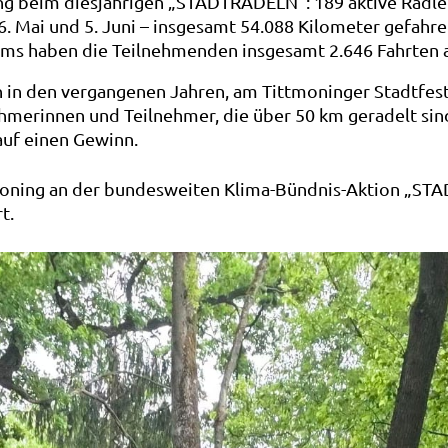
ing beim diesjährigen „STADTRADELN“: 189 aktive Radle
. Mai und 5. Juni – insgesamt 54.088 Kilometer gefahre
ms haben die Teilnehmenden insgesamt 2.646 Fahrten a
 in den vergangenen Jahren, am Tittmoninger Stadtfest 
nehmerinnen und Teilnehmer, die über 50 km geradelt s
auf einen Gewinn.
tmoning an der bundesweiten Klima-Bündnis-Aktion „STA
t.