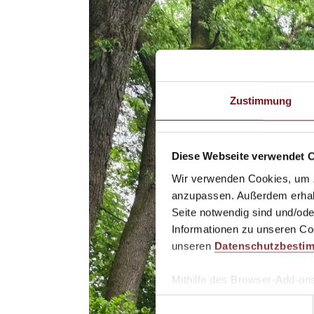
Zustimmung
Diese Webseite verwendet 
Wir verwenden Cookies, um Zu
anzupassen. Außerdem erhalte
Seite notwendig sind und/ode
Informationen zu unseren Coo
unseren
Datenschutzbesti
Mithilfe des Browser-Add-ons
Website-Besucher verhindern
E
möchten, laden Sie das Add